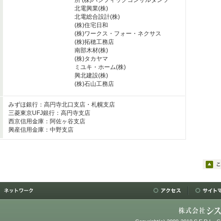
所 (株)パシフィックコンサルタンツ
北電興業(株)
北電総合設計(株)
(株)住宅日和
(株)ワークス・フォー・ネクサス
(株)拓穂工務店
南部木材(株)
(株)タカヤマ
ミユキ・ホーム(株)
興北建設(株)
(株)石山工務店
みずほ銀行：高円寺北口支店・札幌支店
三菱東京UFJ銀行：高円寺支店
西京信用金庫：阿佐ヶ谷支店
興産信用金庫：中野支店