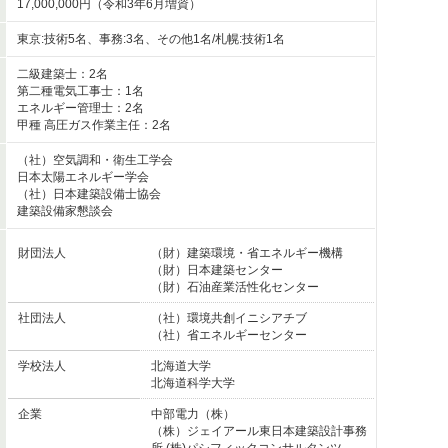
17,000,000円（令和3年6月増資）
東京:技術5名、事務:3名、その他1名/札幌:技術1名
二級建築士：2名
第二種電気工事士：1名
エネルギー管理士：2名
甲種 高圧ガス作業主任：2名
（社）空気調和・衛生工学会
日本太陽エネルギー学会
（社）日本建築設備士協会
建築設備家懇談会
財団法人
（財）建築環境・省エネルギー機構
（財）日本建築センター
（財）石油産業活性化センター
社団法人
（社）環境共創イニシアチブ
（社）省エネルギーセンター
学校法人
北海道大学
北海道科学大学
企業
中部電力（株）
（株）ジェイアール東日本建築設計事務